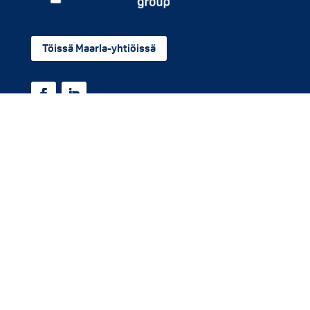
Töissä Maarla-yhtiöissä
© Maarla Group
Tietosuojaseloste
Eväste­asetukset