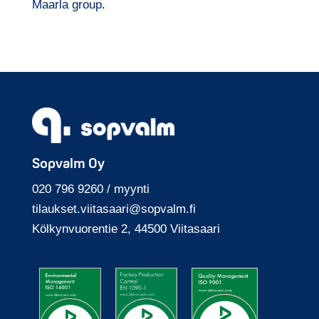
Maarla group
.
Sopvalm Oy
020 796 9260 / myynti
tilaukset.viitasaari
@sopvalm.fi
Kölkyn­vuoren­tie 2, 44500 Viita­saari