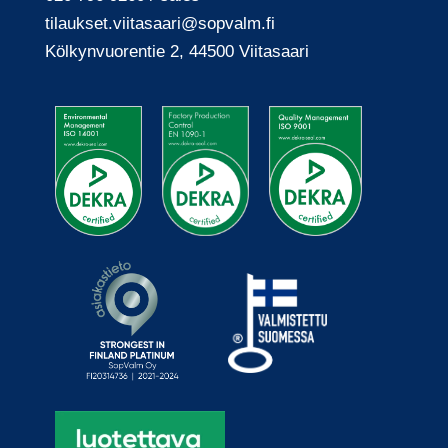
tilaukset.viitasaari
@sopvalm.fi
Kölkyn­vuoren­tie 2, 44500 Viita­saari