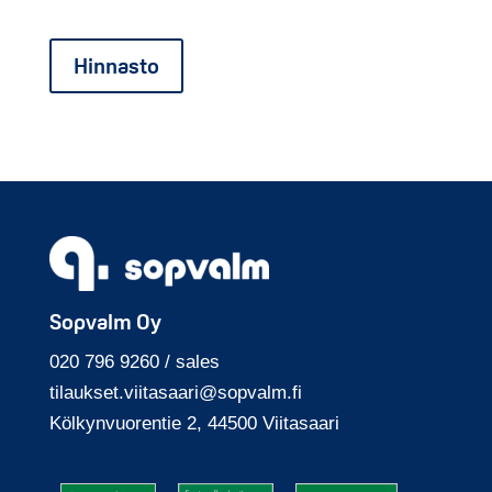
Hinnasto
Sopvalm Oy
020 796 9260 / sales
tilaukset.viitasaari
@sopvalm.fi
Kölkyn­vuoren­tie 2, 44500 Viita­saari