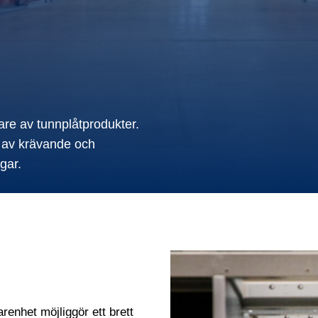
are av tunnplåtprodukter.
g av krävande och
gar.
enhet möjliggör ett brett