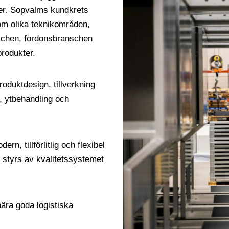
her. Sopvalms kundkrets
nom olika teknikområden,
schen, fordonsbranschen
rodukter.
oduktdesign, tillverkning
r, ytbehandling och
, tillförlitlig och flexibel
styrs av kvalitetssystemet
nära goda logistiska