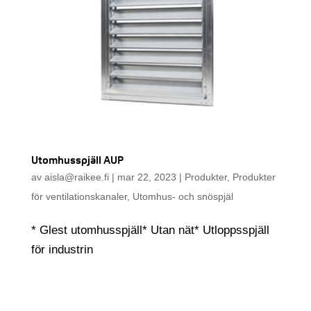
Utomhusspjäll AUP
av
aisla@raikee.fi
|
mar 22, 2023
|
Produkter
,
Produkter
för ventilationskanaler
,
Utomhus- och snöspjäl
* Glest utomhusspjäll* Utan nät* Utloppsspjäll
för industrin