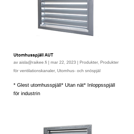
Utomhusspjäll AUT
av
aisla@raikee.fi
|
mar 22, 2023
|
Produkter
,
Produkter
för ventilationskanaler
,
Utomhus- och snöspjäl
* Glest utomhusspjäll* Utan nät* Inloppsspjäll
för industrin