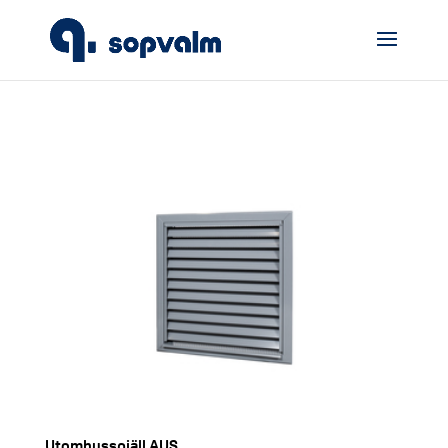
Utomhusspjäll AUS